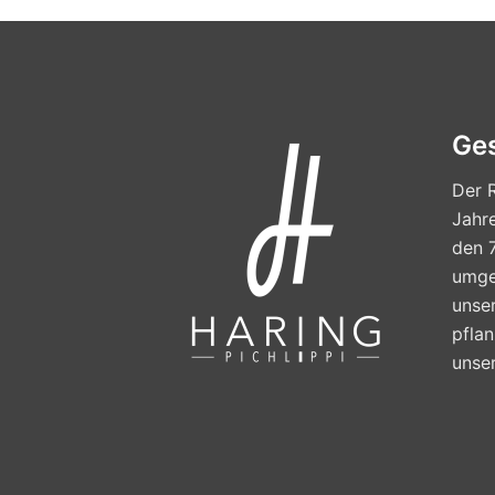
Ge
Der R
Jahre
den 
umges
unse
pfla
unse