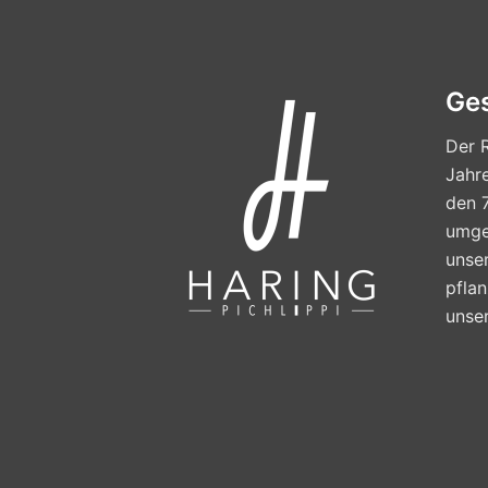
Ge
Der R
Jahre
den 
umges
unse
pfla
unse