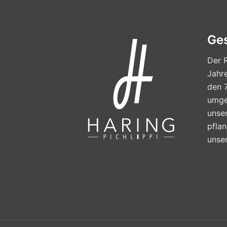
Ge
Der R
Jahre
den 
umges
unse
pfla
unse